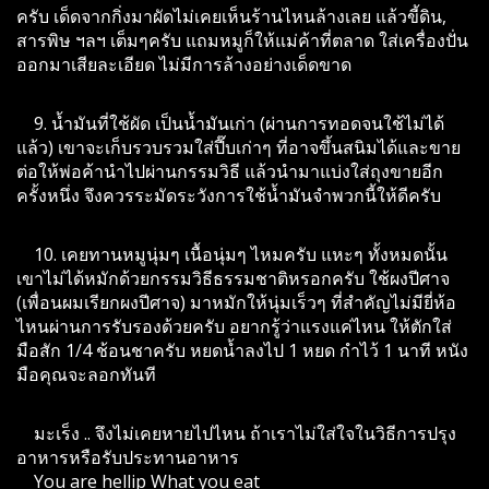
ครับ เด็ดจากกิ่งมาผัดไม่เคยเห็นร้านไหนล้างเลย แล้วขี้ดิน,
สารพิษ ฯลฯ เต็มๆครับ แถมหมูก็ให้แม่ค้าที่ตลาด ใส่เครื่องปั่น
ออกมาเสียละเอียด ไม่มีการล้างอย่างเด็ดขาด
9. น้ำมันที่ใช้ผัด เป็นน้ำมันเก่า (ผ่านการทอดจนใช้ไม่ได้
แล้ว) เขาจะเก็บรวบรวมใส่ปี๊บเก่าๆ ที่อาจขึ้นสนิมได้และขาย
ต่อให้พ่อค้านำไปผ่านกรรมวิธี แล้วนำมาแบ่งใส่ถุงขายอีก
ครั้งหนึ่ง จึงควรระมัดระวังการใช้น้ำมันจำพวกนี้ให้ดีครับ
10. เคยทานหมูนุ่มๆ เนื้อนุ่มๆ ไหมครับ แหะๆ ทั้งหมดนั้น
เขาไม่ได้หมักด้วยกรรมวิธีธรรมชาติหรอกครับ ใช้ผงปีศาจ
(เพื่อนผมเรียกผงปีศาจ) มาหมักให้นุ่มเร็วๆ ที่สำคัญไม่มียี่ห้อ
ไหนผ่านการรับรองด้วยครับ อยากรู้ว่าแรงแค่ไหน ให้ตักใส่
มือสัก 1/4 ช้อนชาครับ หยดน้ำลงไป 1 หยด กำไว้ 1 นาที หนัง
มือคุณจะลอกทันที
มะเร็ง .. จึงไม่เคยหายไปไหน ถ้าเราไม่ใส่ใจในวิธีการปรุง
อาหารหรือรับประทานอาหาร
You are hellip What you eat