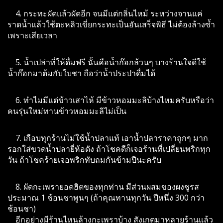
4. กระทะผัดแล้วผัดอีก จนมีแต่กลิ่นไหม้ ระหว่างจานแค่
ราดน้ำแล้วใช้ตะหลิวเขี่ยกระทะเป็นอันเสร็จพิธี ไม่ต้องล้างซ้ำ
เพราะเสียเวลา
5. น้ำเปล่าที่ให้ดื่มฟรี นั้นคือน้ำก๊อกล้วนๆ บางร้านใจดีใช้
น้ำก๊อกมาต้มกับใบชา ถือว่าน้ำประปาดื่มได้
6. ทำไมมีแต่ข้าวเสาไห้ มีข้าวหอมมะลิบ้างไหมครับหรือว่า
คนรุ่นใหม่ทานข้าวหอมมะลิไม่เป็น
7. เกือบทุกร้านไม่ใช้น้ำปลาแท้ เอาน้ำปลาราคาถูกๆ มาก
รอกใส่ขวดน้ำปลายี่ห้อดัง ถ้าโชคดีก็เจอร้านที่เปลี่ยนพริกทุก
วัน ถ้าโชคร้ายเจอพริกทับถมกันข้ามปีนะครับ
8. ผัดกะเพรายอดฮิตของทุกท่าน มีส่วนผสมของผงชูรส
ประมาณ 1 ช้อนชาพูนๆ (ถ้าคุณทานทุกวัน ปีหนึ่ง 300 กว่า
ช้อนชา)
อีกอย่างมีร้านไหนล้างกะเพราบ้าง สังเกตมาหลายร้านแล้ว