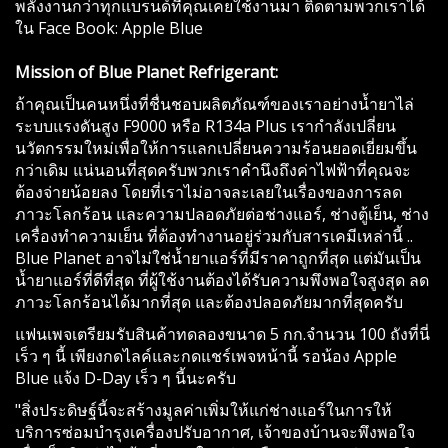
พลังงานกว่าทุกแบรนด์ที่คุณเคยใช้งานมา ติดตามพวกเราได้
ใน Face Book: Apple Blue
Mission of Blue Planet Refrigerant:
ถ้าคุณเป็นคนหนึ่งที่ชื่นชอบผลิตภัณฑ์ของเราอย่างน้ำยาไล่
ระบบแรงดันสูง F9000 หรือ R134a Plus เรากำลังเปลี่ยน
นวัตกรรมใหม่เพื่อให้การแลกเปลี่ยนความร้อนยอดเยี่ยมขึ้น
กว่าเดิม แน่นอนที่สุดครับพวกเราคำนึงถึงค่าไฟฟ้าที่คุณจะ
ต้องจ่ายน้อยลง โดยที่เราไม่อาจละเลยในเรื่องของการลด
ภาวะโลกร้อน และความปลอดภัยต่อช่างแอร์, ช่างตู้เย็น, ช่าง
เครื่องทำความเย็น ที่ต้องทำงานอยู่ร่วมกับสารเคมีเหล่านี้ ..
Blue Planet อาจไม่ใช่น้ำยาแอร์ที่มีราคาถูกที่สุด แต่มันเป็น
น้ำยาแอร์ที่ดีที่สุด ที่ผู้ใช้งานต้องได้รับความพึงพอใจสูงสุด ลด
ภาวะโลกร้อนได้มากที่สุด และต้องปลอดภัยมากที่สุดครับ
แฟนเพจเตรียมรับสินค้าทดลองขนาด 5 กก.จำนวน 100 ถังที่นี่
เร็ว ๆ นี้ เพียงกดไลค์และกดแชร์เพจหน้านี้ รอน้อง Apple
Blue แจ้ง D-Day เร็ว ๆ นี้นะครับ
"สิ่งประดิษฐ์นี้จะสร้างมูลค่าเพิ่มให้แก่ช่างแอร์ในการให้
บริการซ่อมบำรุงเครื่องปรับอากาศ, เจ้าของบ้านจะพึงพอใจ