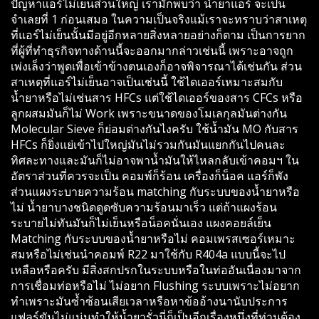
ปัญหาแอร์ไม่เย็นส่วนใหญ่ เรามักพบว่า น้ำยาแอร์ จะเป็น
จำเลยที่ 1 ก่อนเสมอ ในความเป็นจริงแม้เราจะทราบว่าสาเหตุ
ที่แอร์ไม่เย็นนั้นมีอยู่อีกหลายสิ่งหลายอย่างก็ตาม เป็นการยาก
ที่ผู้ที่ทำธุรกิจทางด้านนี้จะออกมากล่าวเช่นนี้ เพราะอาจถูก
เพ่งเล็งว่าพูดเพื่อเข้าข้างตนเองก็อาจพิจารณาได้เช่นกัน ส่วน
สาเหตุที่แอร์ไม่เย็นอาจเป็นเช่นนี้ ใช้ไดเออร์เหมาะสมกับ
น้ำยาหรือไม่เช่นสาร HFCs แต่ใช้ไดเออร์ของสาร CFCs หรือ
ลูกผสมมันก็ไม่ Work เพราะขนาดของโมเลกุลมันต่างกัน
Molecular Sieve ก็ย่อมต่างกันไงครับ ใช้น้ำมัน MO กับสาร
HFCs ก็ยิ่งแย่เข้าไปใหญ่มันไม่รวมกันมันแยกกันไปคนละ
ทิศละทางและมันก็ไม่อาจพาน้ำมันให้ไหลกลับเข้าคอมฯ ใน
อัตราส่วนที่ควรจะเป็น คอมพ์ก็ร้อน เครื่องก็น็อค แอร์ก็พัง
ส่วนแผงระบายความร้อน matching กับระบบของน้ำยาหรือ
ไม่ น้ำยาบางชนิดดูดซับความร้อนมาเร็ว แต่ถ้าแผงร้อน
ระบายไม่ทันมันก็ไม่เย็นหรือน็อคนั่นเอง แผงคอยล์เย็น
Matching กับระบบของน้ำยาหรือไม่ คอมเพรสเซอร์เหมาะ
สมหรือไม่เช่นนำคอมพ์ R22 มาใช้กับ R404a แบบนี้จะไป
เหลือหรือครับ มีสิ่งสกปรกในระบบหรือในท่ออันเนื่องมาจาก
การเชื่อมท่อหรือไม่ ไม่อยาก Flushing ระบบเพราะไม่อยาก
ทำเพราะมันซ้ำซ้อนเสียเวลาหรือหาข้ออ้างนานับประการ
แฟลร์ขันไม่แน่นทำให้น้ำยารั่วนี่ก็เป็นอีกเรื่องหนึ่งที่ท่านต้อง