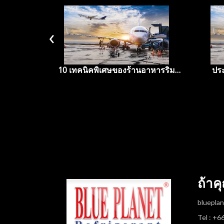
‹
10 เทคนิคพิเศษของร้านอาหารริม
ประ
ทาง (บางร้าน)
ทำความ
ถ้าค
bluepla
Tel : +