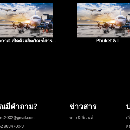
กาศ: เปิดตัวผลิตภัณฑ์สาร
Phuket & I
เย็นใหม่ Blue Planet R410a
Plus
ุณมีคำถาม?
ข่าวสาร
ป
net2002@gmail.com
ข่าว & อีเวนต์
เก
662 8884700-3
สต