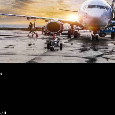
ูง
 ราย