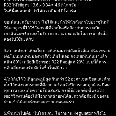
R32 ให้ใช้สูตร 13.6 x 0.34 = 4.6 กิโลกรัม
ในที่นี้ผมแนะนำว่าไม่ควรเกิน 4 กิโลกรัม
ขอเน้นนะครับว่าเรา "ไม่ได้แนะนำให้นำถังเก่าไปบรรจุใหม่"
ให้เอาสูตรนี้ไว้ใช้ในกรณีที่จำเป็นเพื่อป้องกันการระเบิด
เท่านั้นนะครับ และไม่รับรองความปลอดภัยในการนำถังมือ
สองไปใช้นะครับ
3.สภาพถังเก่าเพียงใด บางทีเห็นสภาพถังแล้วมีแต่สนิมเขรอะ
เต็มไปหมดแทบมองหาสีถังเดิมไม่เจอ คงเคยเห็นกันมาแล้ว
สนิม 80% เหลือสีเขียวของ R22 ติดอยู่แค่ 20% แบบนี้ก็ควร
หลีกเลี่ยงนะครับ ตัดใจซื้อใหม่ดีกว่า
4.ไม่เก็บไว้ในที่อุณหภูมิสูงเกินกว่า 52 องศาเซลเซียสและห้าม
เก็บไว้หลังรถกระบะที่มีอากาศร้อนจัดปิดกระจกทุกด้าน ปิดฝา
ทุกบาน และเกิดความร้อนสะสม กรณีต้องพกติดขึ้นรถไป
เซอร์วิสงานต้องให้มีอากาศถ่ายเทได้สะดวกคือต้องมีช่องลม
ผ่านเข้าได้และห้ามจอดตากแดดนะครับ
5.ห้ามนำไปเติม "ไนโตรเจน" ไม่ว่าผ่าน Regulator หรือไม่