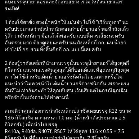
แบ่งบรรจุน้ำยาแอร์และจัดเก็บอย่างไรไม่ให้ถังน้ำยาแอร์
ระเบิด!
1.ต้องใช้ตาชั่ง ตวงน้ำหนักให้แม่นยำ ไม่ใช้ "เวิร์บทูเดา" นะ
ครับประมาณว่าชั่งน้ำหนักตอนถ่ายน้ำยาแอร์ พอหิ้วถังแล้ว
รู้สึกว่ามันหนัก ๆ มือแล้วก็พอครับ แบบนี้ควรเลี่ยงนะครับ
อันตรายมาก ต้องดูเลยนะครับ นน.ถังเหล็กกี่ กก. นน.น้ำยา
เข้าไปกี่ กก. รวมทั้งสิ้นคือกี่ กก. แบบนี้เลยครับ
2.ต้องรู้ว่าถังเหล็กที่นำมาบรรจุนั้นบรรจุน้ำยาแอร์ได้สูงสุดกี่
กิโลกรัมและทนแรงดันสูงสุดได้กี่ปอนด์และที่อุณหภุมิสุงสุด
เท่าใด ใช้สำหรับเติมน้ำยาแอร์ชนิดใดโดยเฉพาะหรือไม่
แนะนำว่าไม่ควรนำไปเติมน้ำยาแอร์ต่างชนิดกัน เพราะแรง
ดันที่ไม่เท่ากันจะทำให้คุณสับสน เว้นเสียแต่ในกรณีฉุกเฉิน
หรือจำเป็นเร่งด่วนให้ทำตามนี้
สมมติว่าคุณต้องการนำถังเหล็กเปล่าซึ่งเคยบรรจุ R22 ขนาด
13.6 กิโลกรัม ความหนา 1.0 มม. (น้ำหนักถังประมาณ 2.5
กิโลกรัม) เพื่อนำไปบรรจุ
R410a, R404a, R407f, R507 ให้ใช้สูตร 13.6 x 0.55 = 7.5
กิโลกรัมในที่นี้ผมแนะนำว่าไม่ควรเกิน 7 กิโลกรัม