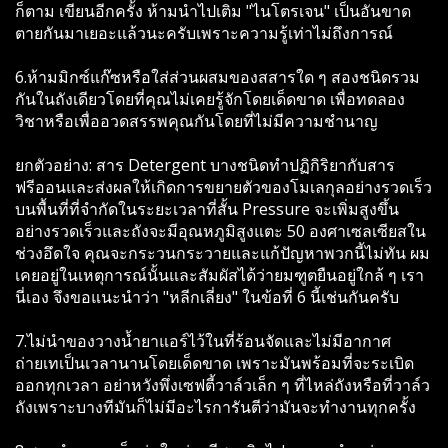
ก็ตาม เขียนอีกครั้ง ห้ามนำไปเติม "ไนโตรเจน" เป็นอันขาด
ตายกันมาเยอะแล้วนะครับเพราะความรู้เท่าไม่ถึงการณ์
6.ห้ามมิกซ์แก๊ซหรือใส่ส่วนผสมของสสารใด ๆ สองชนิดรวม
กันในถังเดียวโดยที่คุณไม่เคยรู้จักโดยเด็ดขาด เพื่อทดลอง
วิชาหรือเพื่ออวดสรรพคุณกันโดยที่ไม่มีความชำนาญ
ยกตัวอย่าง: สาร Detergent บางชนิดทำปฏิกิริยากับสาร
ฟรีออนและส่งผลให้เกิดการขยายตัวของโมเลกุลอย่างรวดเร็ว
บนพื้นที่ที่จำกัดในระยะเวลาที่สั้น Pressure จะเพิ่มสูงขึ้น
อย่างรวดเร็วและถังจะมีอุณหภูมิสูงแตะ 50 องศาเซลเซียสใน
ช่วงอึดใจ คุณจะกระวนกระวายและแก้ปัญหาพวกนี้ไม่ทัน ผม
เคยอยู่ในเหตุการณ์นั้นและสัมผัสได้ว่ายมฑูตยืนอยู่ใกล้ ๆ เรา
นี่เอง จึงขอแนะนำว่า "หลีกเลี่ยง" ในข้อที่ 6 นี้เช่นกันครับ
7.ไม่นำของวางน้ำยาแอร์ไว้ในที่ร้อนจัดและไม่มีอากาศ
ถ่ายเทเป็นเวลานานโดยเด็ดขาด เพราะมันพร้อมที่จะระเบิด
ออกทุกเวลา อย่าหวังพึ่งเซฟตี้วาล์วเล็ก ๆ ที่ไหล่ถังหรือที่วาล์ว
ถังเพราะบางทีมันก็ไม่มีอะไรการันตีว่ามันจะทำงานทุกครั้ง