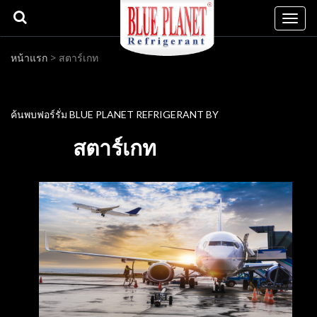
Togg
navi
หน้าแรก
> สตาร์เกท
ค้นพบฟอร์รั่ม BLUE PLANET REFRIGERANT BY
สตาร์เกท