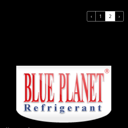
‹
1
2
›